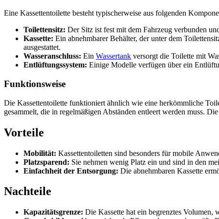
Eine Kassettentoilette besteht typischerweise aus folgenden Kompone
Toilettensitz:
Der Sitz ist fest mit dem Fahrzeug verbunden und
Kassette:
Ein abnehmbarer Behälter, der unter dem Toilettensitz
ausgestattet.
Wasseranschluss:
Ein
Wassertank
versorgt die Toilette mit Wa
Entlüftungssystem:
Einige Modelle verfügen über ein Entlüft
Funktionsweise
Die Kassettentoilette funktioniert ähnlich wie eine herkömmliche Toi
gesammelt, die in regelmäßigen Abständen entleert werden muss. Die 
Vorteile
Mobilität:
Kassettentoiletten sind besonders für mobile Anwen
Platzsparend:
Sie nehmen wenig Platz ein und sind in den mei
Einfachheit der Entsorgung:
Die abnehmbaren Kassette ermög
Nachteile
Kapazitätsgrenze:
Die Kassette hat ein begrenztes Volumen, wa