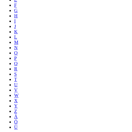
F
G
H
I
J
K
L
M
N
O
P
Q
R
S
T
U
V
W
X
Y
Z
Ä
Ö
Ü